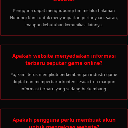
Pengguna dapat menghubungi tim melalui halaman
Hubungi Kami untuk menyampaikan pertanyaan, saran,
maupun kebutuhan komunikasi lainnya.
Apakah website menyediakan informasi
terbaru seputar game online?
Ya, kami terus mengikuti perkembangan industri game
digital dan memperbarui konten sesuai tren maupun
informasi terbaru yang sedang berkembang.
Apakah pengguna perlu membuat akun
untuk mengakses website?