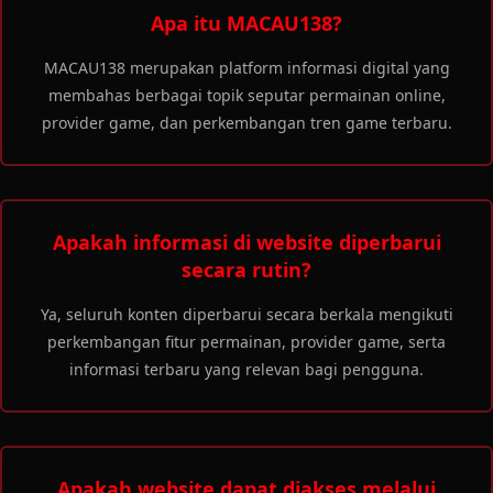
Apa itu MACAU138?
MACAU138 merupakan platform informasi digital yang
membahas berbagai topik seputar permainan online,
provider game, dan perkembangan tren game terbaru.
Apakah informasi di website diperbarui
secara rutin?
Ya, seluruh konten diperbarui secara berkala mengikuti
perkembangan fitur permainan, provider game, serta
informasi terbaru yang relevan bagi pengguna.
Apakah website dapat diakses melalui