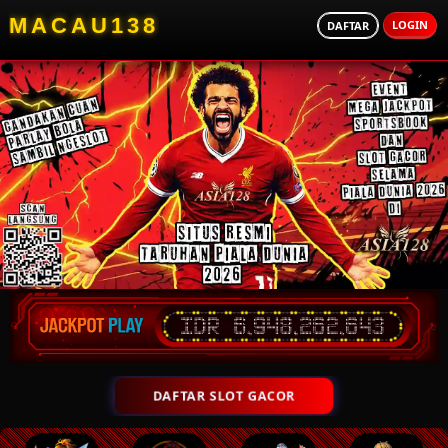
MACAU138
LOGIN
DAFTAR
DAFTAR SLOT GACOR