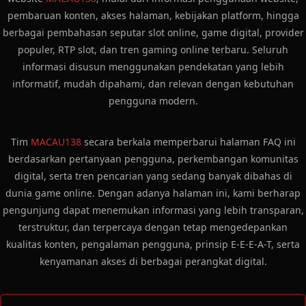
pembaruan konten, akses halaman, kebijakan platform, hingga
berbagai pembahasan seputar slot online, game digital, provider
populer, RTP slot, dan tren gaming online terbaru. Seluruh
informasi disusun menggunakan pendekatan yang lebih
informatif, mudah dipahami, dan relevan dengan kebutuhan
pengguna modern.
Tim
MACAU138
secara berkala memperbarui halaman FAQ ini
berdasarkan pertanyaan pengguna, perkembangan komunitas
digital, serta tren pencarian yang sedang banyak dibahas di
dunia game online. Dengan adanya halaman ini, kami berharap
pengunjung dapat menemukan informasi yang lebih transparan,
terstruktur, dan terpercaya dengan tetap mengedepankan
kualitas konten, pengalaman pengguna, prinsip E-E-E-A-T, serta
kenyamanan akses di berbagai perangkat digital.