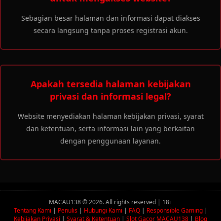
Sebagian besar halaman dan informasi dapat diakses
secara langsung tanpa proses registrasi akun.
Apakah tersedia halaman kebijakan
privasi dan informasi legal?
Website menyediakan halaman kebijakan privasi, syarat
dan ketentuan, serta informasi lain yang berkaitan
dengan penggunaan layanan.
MACAU138
© 2026.
All rights reserved
|
18+
Tentang Kami
|
Penulis
|
Hubungi Kami
|
FAQ
|
Responsible Gaming
|
Kebijakan Privasi
|
Syarat & Ketentuan
|
Slot Gacor MACAU138
|
Blog